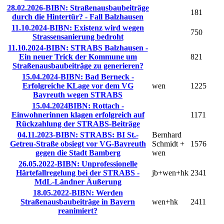
28.02.2026-BIBN: Straßenausbaubeiträge
181
durch die Hintertür? - Fall Balzhausen
11.10.2024-BIBN: Existenz wird wegen
750
Strassensanierung bedroht
11.10.2024-BIBN: STRABS Balzhausen -
Ein neuer Trick der Kommune um
821
Straßenausbaubeiträge zu generieren?
15.04.2024-BIBN: Bad Berneck -
Erfolgreiche KLage vor dem VG
wen
1225
Bayreuth wegen STRABS
15.04.2024BIBN: Rottach -
Einwohnerinnen klagen erfolgreich auf
1171
Rückzahlung der STRABS-Beiträge
04.11.2023-BIBN: STRABS: BI St.-
Bernhard
Getreu-Straße obsiegt vor VG-Bayreuth
Schmidt +
1576
gegen die Stadt Bamberg
wen
26.05.2022-BIBN: Unprofessionelle
Härtefallregelung bei der STRABS -
jb+wen+hk
2341
MdL-Ländner Äußerung
18.05.2022-BIBN: Werden
Straßenausbaubeiträge in Bayern
wen+hk
2411
reanimiert?